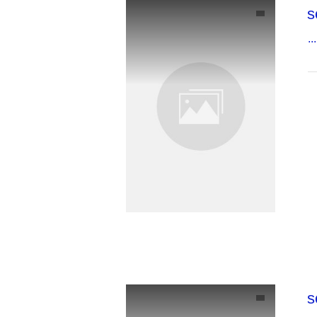
s
...
s