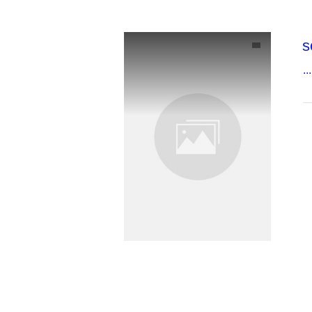
s
...